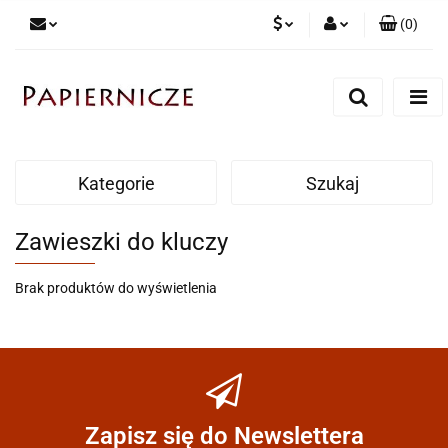
(
0
)
PLN
Zaloguj się
Zarejestruj się
CZK
Dodaj zgłoszenie
Kategorie
Szukaj
Zawieszki do kluczy
Brak produktów do wyświetlenia
Zapisz się do Newslettera