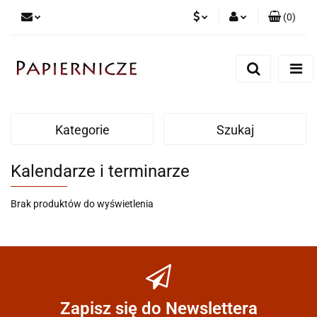
(
0
)
PLN
Zaloguj się
Zarejestruj się
CZK
Dodaj zgłoszenie
Kategorie
Szukaj
Kalendarze i terminarze
Brak produktów do wyświetlenia
Zapisz się do Newslettera