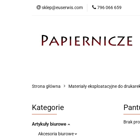
sklep@euserwis.com
796 066 659
Artykuły biurowe
Zabawki
Kontakt
Strona główna
Materiały eksploatacyjne do drukare
Kategorie
Pant
Brak pr
Artykuły biurowe
Akcesoria biurowe