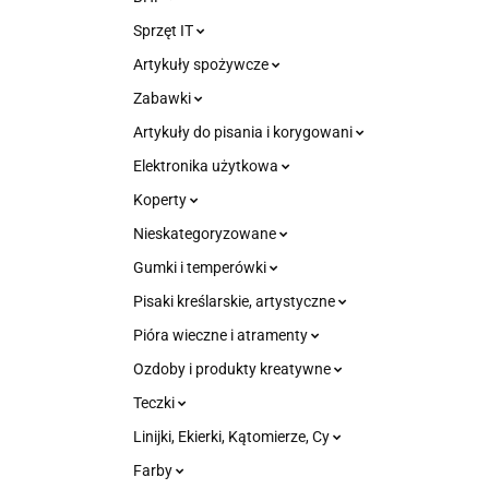
Sprzęt IT
Artykuły spożywcze
Zabawki
Artykuły do pisania i korygowani
Elektronika użytkowa
Koperty
Nieskategoryzowane
Gumki i temperówki
Pisaki kreślarskie, artystyczne
Pióra wieczne i atramenty
Ozdoby i produkty kreatywne
Teczki
Linijki, Ekierki, Kątomierze, Cy
Farby