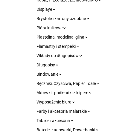
Kable, Przedłużacze, ładowarki U
Displaye
Brystole i kartony ozdobne
Pióra kulkowe
Plastelina, modelina, glina
Flamastry i stempelki
Wkłady do długopisów
Długopisy
Bindowanie
Ręczniki, Czyściwa, Papier Toale
Aktówki i podkładki z klipem
Wyposażenie biura
Farby i akcesoria malarskie
Tablice i akcesoria
Baterie, Ładowarki, Powerbanki