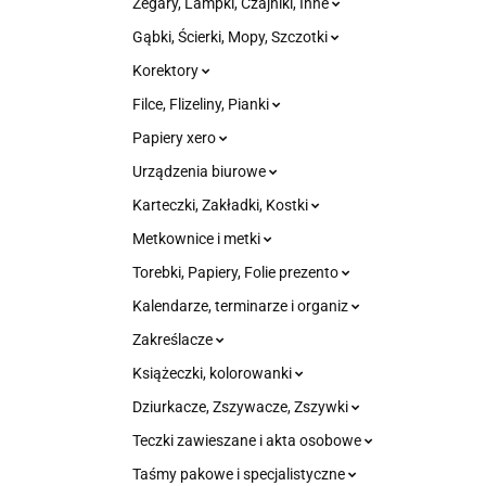
Zegary, Lampki, Czajniki, Inne
Gąbki, Ścierki, Mopy, Szczotki
Korektory
Filce, Flizeliny, Pianki
Papiery xero
Urządzenia biurowe
Karteczki, Zakładki, Kostki
Metkownice i metki
Torebki, Papiery, Folie prezento
Kalendarze, terminarze i organiz
Zakreślacze
Książeczki, kolorowanki
Dziurkacze, Zszywacze, Zszywki
Teczki zawieszane i akta osobowe
Taśmy pakowe i specjalistyczne