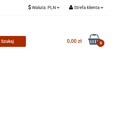
Waluta:
PLN
Strefa klienta
PLN
Zaloguj się
CZK
Zarejestruj się
0,00 zł
Dodaj zgłoszenie
0