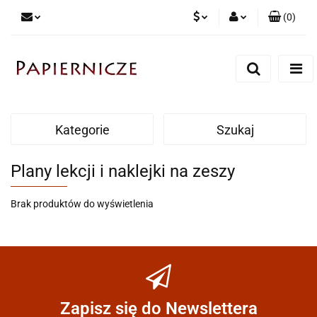
(
0
)
PLN
Zaloguj się
Zarejestruj się
CZK
Dodaj zgłoszenie
Kategorie
Szukaj
Plany lekcji i naklejki na zeszy
Brak produktów do wyświetlenia
Zapisz się do Newslettera