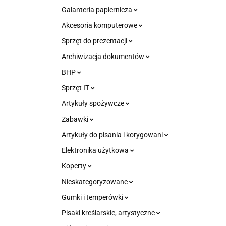
Galanteria papiernicza
Akcesoria komputerowe
Sprzęt do prezentacji
Archiwizacja dokumentów
BHP
Sprzęt IT
Artykuły spożywcze
Zabawki
Artykuły do pisania i korygowani
Elektronika użytkowa
Koperty
Nieskategoryzowane
Gumki i temperówki
Pisaki kreślarskie, artystyczne