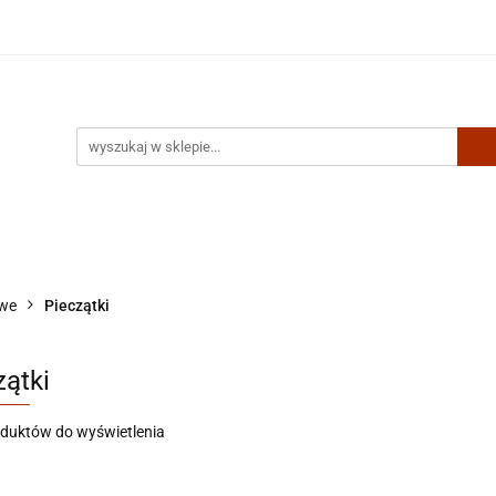
Artykuły biurowe
Zabawki
Kontakt
owe
Pieczątki
zątki
oduktów do wyświetlenia