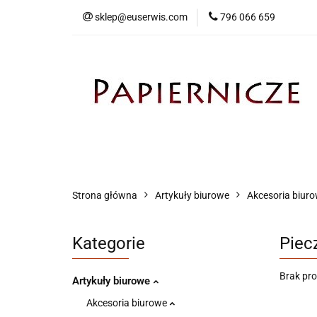
sklep@euserwis.com
796 066 659
Artykuły biurowe
Zabawki
Kontakt
Strona główna
Artykuły biurowe
Akcesoria biur
Kategorie
Piec
Brak pr
Artykuły biurowe
Akcesoria biurowe