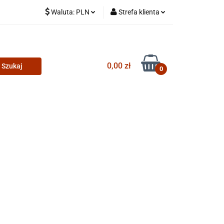
Waluta:
PLN
Strefa klienta
PLN
Zaloguj się
CZK
Zarejestruj się
0,00 zł
Dodaj zgłoszenie
0