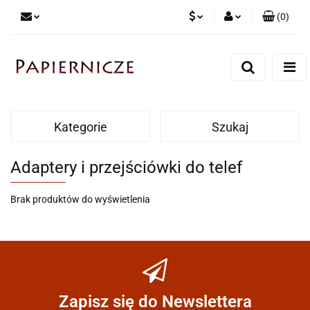
(
0
)
PLN
Zaloguj się
Zarejestruj się
CZK
Dodaj zgłoszenie
Kategorie
Szukaj
Adaptery i przejściówki do telef
Brak produktów do wyświetlenia
Zapisz się do Newslettera