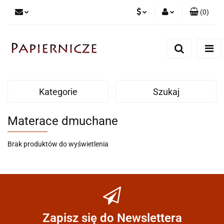
(
0
)
PLN
Zaloguj się
Zarejestruj się
CZK
Dodaj zgłoszenie
Kategorie
Szukaj
Materace dmuchane
Brak produktów do wyświetlenia
Zapisz się do Newslettera