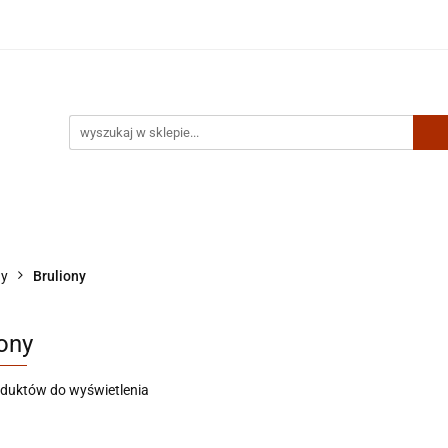
Artykuły biurowe
Zabawki
Kontakt
ny
Bruliony
iony
oduktów do wyświetlenia