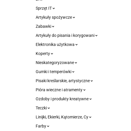
Sprzęt IT
Artykuły spożywcze
Zabawki
Artykuły do pisania i korygowani
Elektronika użytkowa
Koperty
Nieskategoryzowane
Gumki i temperówki
Pisaki kreślarskie, artystyczne
Pióra wieczne i atramenty
Ozdoby i produkty kreatywne
Teczki
Linijki, Ekierki, Kątomierze, Cy
Farby