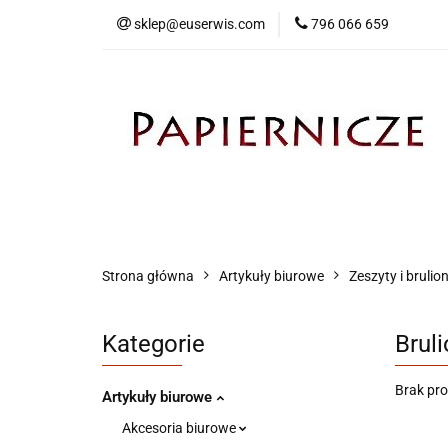
sklep@euserwis.com
796 066 659
Artykuły biurowe
Zabawki
Kontakt
Strona główna
Artykuły biurowe
Zeszyty i brulio
Kategorie
Brul
Brak pr
Artykuły biurowe
Akcesoria biurowe