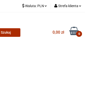
Waluta:
PLN
Strefa klienta
PLN
Zaloguj się
CZK
Zarejestruj się
0,00 zł
Dodaj zgłoszenie
0