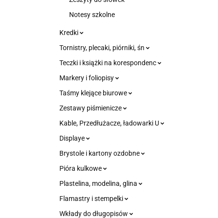
Notesy szkolne
Kredki
Tornistry, plecaki, piórniki, śn
Teczki i książki na korespondenc
Markery i foliopisy
Taśmy klejące biurowe
Zestawy piśmienicze
Kable, Przedłużacze, ładowarki U
Displaye
Brystole i kartony ozdobne
Pióra kulkowe
Plastelina, modelina, glina
Flamastry i stempelki
Wkłady do długopisów