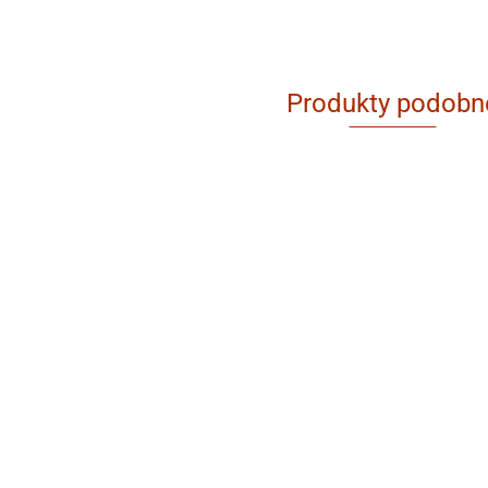
Produkty podobn
KLUCZ
ADAPTER
STOPNIO
PODRÓŻNY
Z
UNIW. USB,
67.59
105.05
GRZECHO
USB-C 18W
FAZOWNIK KRAWĘDZI
OTWORÓW DO PŁYT
GIPS-KARTON, O
65.81