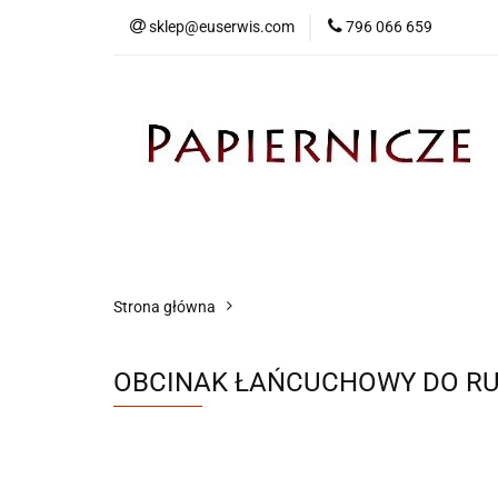
sklep@euserwis.com
796 066 659
Artykuły biurowe
Zabawki
Kontakt
Strona główna
OBCINAK ŁAŃCUCHOWY DO R