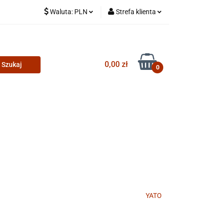
Waluta:
PLN
Strefa klienta
PLN
Zaloguj się
CZK
Zarejestruj się
0,00 zł
Dodaj zgłoszenie
0
YATO