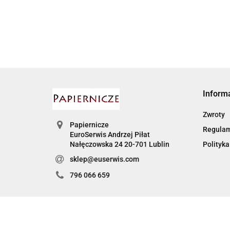
68MM
Inform
Zwroty
Papiernicze
Regula
EuroSerwis Andrzej Piłat
Nałęczowska 24 20-701 Lublin
Polityka
sklep@euserwis.com
796 066 659