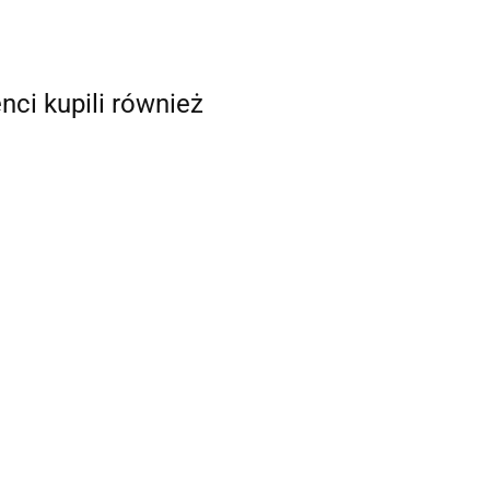
enci kupili również
ROZWIERTAK
RĘCZNY
OTWORÓW I
WA DO
98.09
ZNACZNIK
C
SZABLON DO
NYCH
MONTAŻU GNIAZDEK I
WŁĄCZNIKÓW
69.56