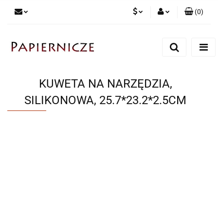
(
0
)
PLN
Zaloguj się
Zarejestruj się
CZK
Dodaj zgłoszenie
KUWETA NA NARZĘDZIA,
SILIKONOWA, 25.7*23.2*2.5CM