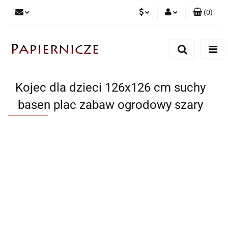
(
0
)
PLN
Zaloguj się
Zarejestruj się
CZK
Dodaj zgłoszenie
Kojec dla dzieci 126x126 cm suchy
basen plac zabaw ogrodowy szary