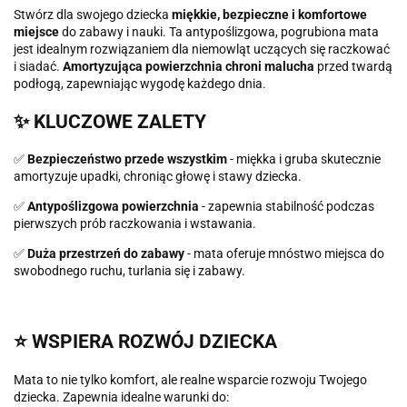
Stwórz dla swojego dziecka
miękkie, bezpieczne i komfortowe
miejsce
do zabawy i nauki. Ta antypoślizgowa, pogrubiona mata
jest idealnym rozwiązaniem dla niemowląt uczących się raczkować
i siadać.
Amortyzująca powierzchnia chroni malucha
przed twardą
podłogą, zapewniając wygodę każdego dnia.
✨ KLUCZOWE ZALETY
✅
Bezpieczeństwo przede wszystkim
- miękka i gruba skutecznie
amortyzuje upadki, chroniąc głowę i stawy dziecka.
✅
Antypoślizgowa powierzchnia
- zapewnia stabilność podczas
pierwszych prób raczkowania i wstawania.
✅
Duża przestrzeń do zabawy
- mata oferuje mnóstwo miejsca do
swobodnego ruchu, turlania się i zabawy.
⭐️ WSPIERA ROZWÓJ DZIECKA
Mata to nie tylko komfort, ale realne wsparcie rozwoju Twojego
dziecka. Zapewnia idealne warunki do: