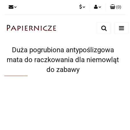
(
0
)
PLN
Zaloguj się
Zarejestruj się
CZK
Dodaj zgłoszenie
Duża pogrubiona antypoślizgowa
mata do raczkowania dla niemowląt
do zabawy