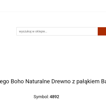
Artykuły biurowe
Zabawki
Kontakt
cego Boho Naturalne Drewno z pałąkiem B
Symbol:
4892