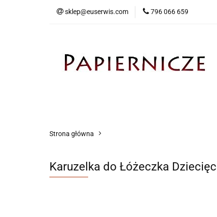
sklep@euserwis.com
796 066 659
Artykuły biurowe
Zabawki
Kontakt
Strona główna
Karuzelka do Łóżeczka Dziecię