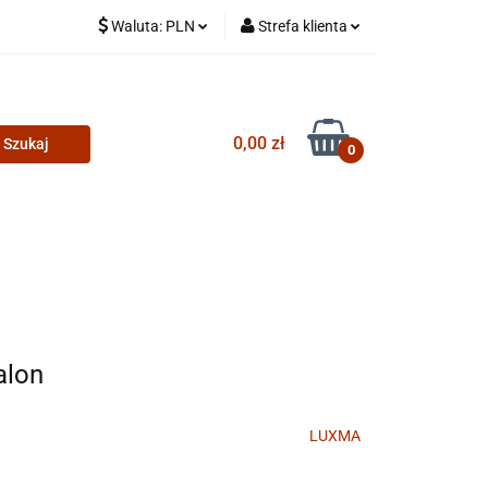
Waluta:
PLN
Strefa klienta
PLN
Zaloguj się
CZK
Zarejestruj się
0,00 zł
Dodaj zgłoszenie
0
alon
LUXMA