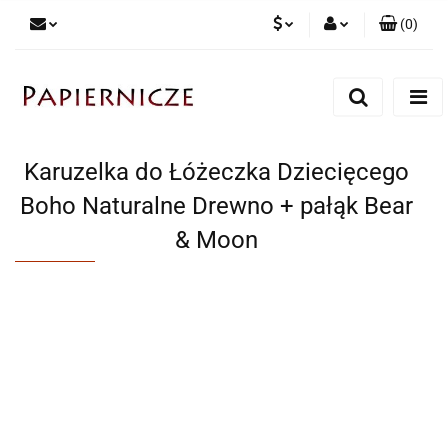
(
0
)
PLN
Zaloguj się
Zarejestruj się
CZK
Dodaj zgłoszenie
Karuzelka do Łóżeczka Dziecięcego
Boho Naturalne Drewno + pałąk Bear
& Moon