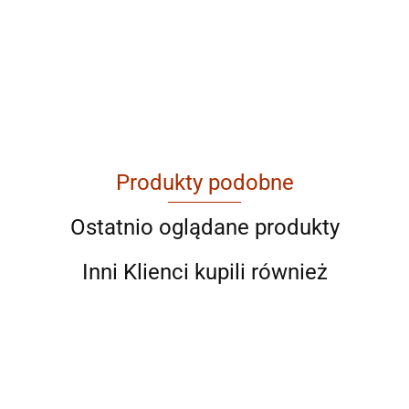
ABRABORO
Produkty podobne
AGAM
Ostatnio oglądane produkty
Inni Klienci kupili również
Ahmad