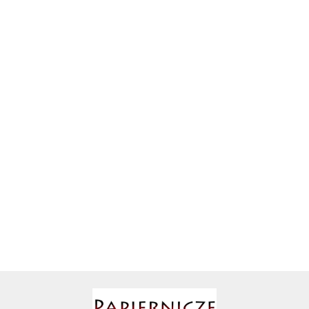
AIR ROXY
Projektor mini ręczny latarka
Projektor mini ręczny latarka
AIRPRESS
2w1 żółty dla dzieci 7606Z
2w1niebieski dla dzieci 7606N
8.80
8.80
Babyono