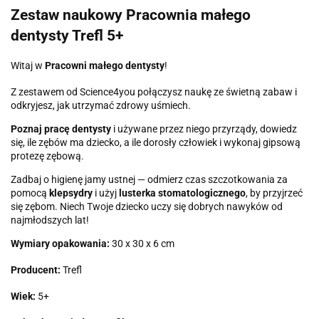
Zestaw naukowy Pracownia małego
dentysty Trefl 5+
Witaj w
Pracowni małego dentysty
!
Z zestawem od Science4you połączysz naukę ze świetną zabaw i
odkryjesz, jak utrzymać zdrowy uśmiech.
Poznaj pracę dentysty
i używane przez niego przyrządy, dowiedz
się, ile zębów ma dziecko, a ile dorosły człowiek i wykonaj gipsową
protezę zębową.
Zadbaj o higienę jamy ustnej — odmierz czas szczotkowania za
pomocą
klepsydry
i użyj
lusterka stomatologicznego
, by przyjrzeć
się zębom. Niech Twoje dziecko uczy się dobrych nawyków od
najmłodszych lat!
Wymiary opakowania:
30 x 30 x 6 cm
Producent:
Trefl
Wiek:
5+