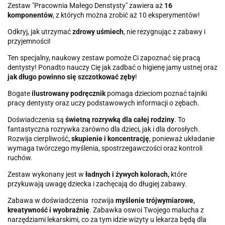
Zestaw "Pracownia Małego Denstysty" zawiera aż
16
komponentów
, z których można zrobić aż 10 eksperymentów!
Odkryj, jak utrzymać
zdrowy uśmiech
, nie rezygnując z zabawy i
przyjemności!
Ten specjalny, naukowy zestaw pomoże Ci zapoznać się pracą
dentysty! Ponadto nauczy Cię jak zadbać o higienę jamy ustnej oraz
jak długo powinno się szczotkować zęby
!
Bogate
ilustrowany podręcznik
pomaga dzieciom poznać tajniki
pracy dentysty oraz uczy podstawowych informacji o zębach.
Doświadczenia są
świetną rozrywką dla całej rodziny
. To
fantastyczna rozrywka zarówno dla dzieci, jak i dla dorosłych.
Rozwija cierpliwość
, skupienie i koncentrację
, ponieważ układanie
wymaga twórczego myślenia, spostrzegawczości oraz kontroli
ruchów.
Zestaw wykonany jest w
ładnych i żywych kolorach,
które
przykuwają uwagę dziecka i zachęcają do długiej zabawy.
Zabawa w doświadczenia rozwija
myślenie trójwymiarowe,
kreatywność i wyobraźnię
. Zabawka oswoi Twojego malucha z
narzędziami lekarskimi, co za tym idzie wizyty u lekarza będą dla