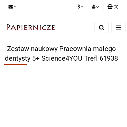
(
0
)
PLN
Zaloguj się
Zarejestruj się
CZK
Dodaj zgłoszenie
Zestaw naukowy Pracownia małego
dentysty 5+ Science4YOU Trefl 61938