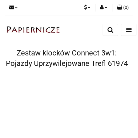
(
0
)
PLN
Zaloguj się
Zarejestruj się
CZK
Dodaj zgłoszenie
Zestaw klocków Connect 3w1:
Pojazdy Uprzywilejowane Trefl 61974