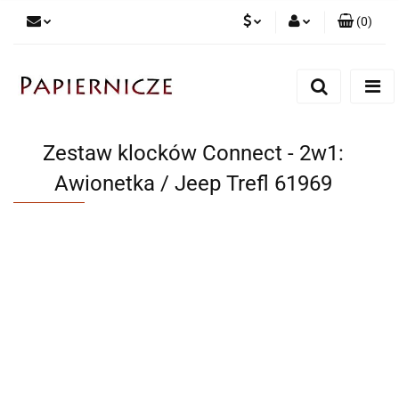
(
0
)
PLN
Zaloguj się
Zarejestruj się
CZK
Dodaj zgłoszenie
Zestaw klocków Connect - 2w1:
Awionetka / Jeep Trefl 61969