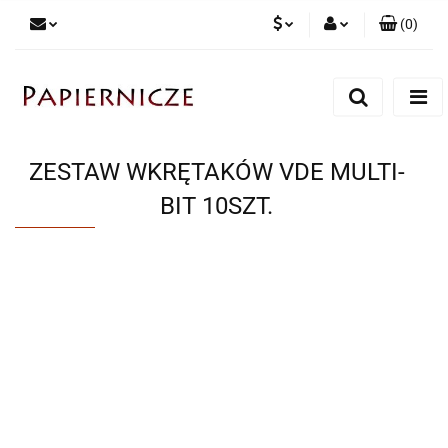
(
0
)
PLN
Zaloguj się
Zarejestruj się
CZK
Dodaj zgłoszenie
ZESTAW WKRĘTAKÓW VDE MULTI-
BIT 10SZT.