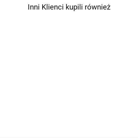
Inni Klienci kupili również
Ahmad
ZESTAW
AIR ROXY
ZESTAW
ZESTAW
WKRĘTAKÓW
ZESTAW
WKRĘTAKÓW
WKRĘTAKÓW
DLA
NARZĘDZI DLA
104.87
IZOLOWANYCH
IZOLOWANYC
ELEKTRYKA
260.77
320.07
ELEKTRONIKÓW,
6SZT.
6SZT.
1465.43
ABRABORO,
7CZ.
VDE 6SZT.
AIRPRESS