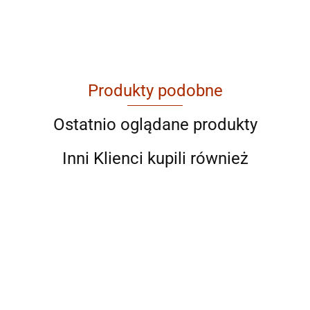
Produkty podobne
AGAM
Ostatnio oglądane produkty
Inni Klienci kupili również
Ahmad
AIR ROXY