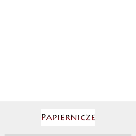
ZESTAW SZCZYPIEC MINI
W ETUI NA PASEK 2SZT.
AIRPRESS
SZCZYPCE DO WYCIAGANIA
420.03
TŁOCZKÓW HAMULCOWYCH
81.13
Babyono
BESSEY