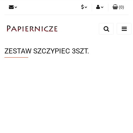
(
0
)
PLN
Zaloguj się
Zarejestruj się
CZK
Dodaj zgłoszenie
ZESTAW SZCZYPIEC 3SZT.