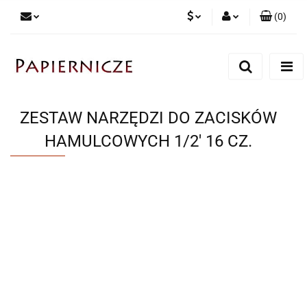
(
0
)
PLN
Zaloguj się
Zarejestruj się
CZK
Dodaj zgłoszenie
ZESTAW NARZĘDZI DO ZACISKÓW
HAMULCOWYCH 1/2' 16 CZ.