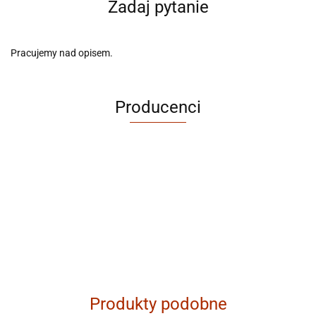
Zadaj pytanie
Pracujemy nad opisem.
Producenci
ABRABORO
Produkty podobne
AGAM