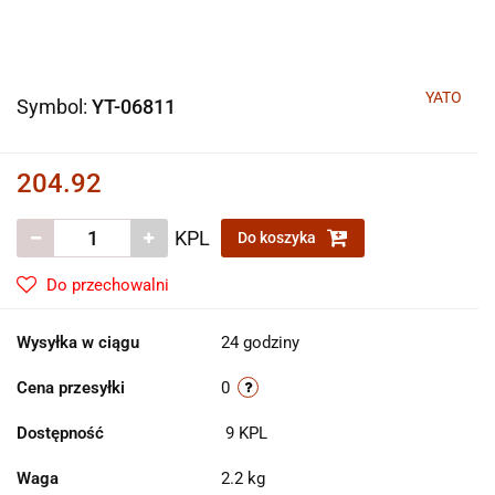
YATO
Symbol:
YT-06811
204.92
KPL
Do koszyka
Do przechowalni
Wysyłka w ciągu
24 godziny
Cena przesyłki
0
Dostępność
9
KPL
Waga
2.2 kg