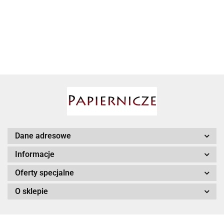
Z KABLI
276.01
ŚWIATŁOWODOWYCH
AIRPRESS
190MM
Babyono
Dane adresowe
Informacje
BESSEY
Oferty specjalne
O sklepie