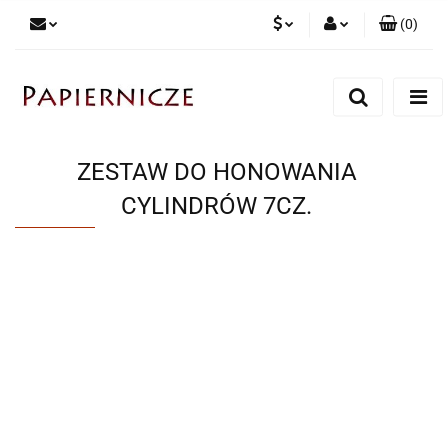
(
0
)
PLN
Zaloguj się
Zarejestruj się
CZK
Dodaj zgłoszenie
ZESTAW DO HONOWANIA
CYLINDRÓW 7CZ.