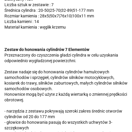
Liczba sztuk w zestawie : 7
Średnica cylindra : 20-50|25-70|32-89|51-177 mm
Rozmiar kamienia : 28x5|50x7|76x10|100x11 mm
Liczba kamieni : 14
Materiał kamienia : węglik krzemu
Zestaw do honowania cylindrów 7 Elementów
Przeznaczony do czyszczenia gładzi cylindra w celu uzyskania
odpowiednio wygładzonej powierzchni.
Zestaw nadaje się do honowania cylindrów hamulcowych
samochodów i sprzęgieł, cylindrów silników motocyklowych,
kosiarek do trawy, silników zaburtowych, małych cylindrów silników
samochodów osobowych.
Honownice mogą być użyte z każdą wiertarką o zmiennej prędkości
obrotowej.
- narzędzia z zestawu pokrywają szeroki zakres średnic otworów
cylindrów od 20 do 177 mm
- głowice do honowania pasują do wszystkich uchwytów 3-
szczękowych