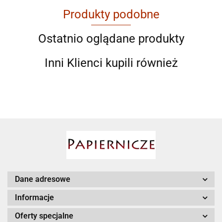
Produkty podobne
AGAM
Ostatnio oglądane produkty
Inni Klienci kupili również
Ahmad
AIR ROXY
Dane adresowe
Informacje
Oferty specjalne