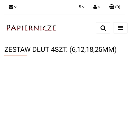
(
0
)
PLN
Zaloguj się
Zarejestruj się
CZK
Dodaj zgłoszenie
ZESTAW DŁUT 4SZT. (6,12,18,25MM)