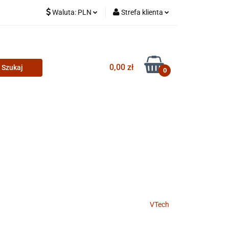
Waluta:
PLN
Strefa klienta
PLN
Zaloguj się
CZK
Zarejestruj się
0,00 zł
Dodaj zgłoszenie
0
VTech