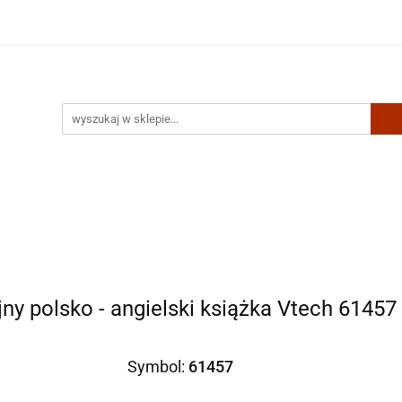
Artykuły biurowe
Zabawki
Kontakt
ny polsko - angielski książka Vtech 61457
Symbol:
61457