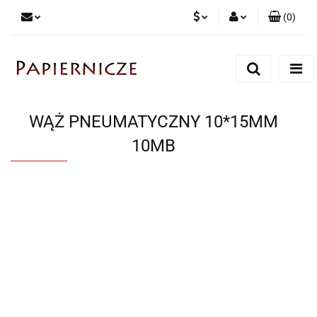
(
0
)
PLN
Zaloguj się
Zarejestruj się
CZK
Dodaj zgłoszenie
WĄŻ PNEUMATYCZNY 10*15MM
10MB