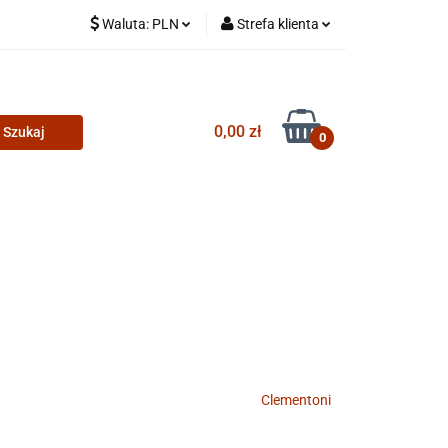
Waluta:
PLN
Strefa klienta
PLN
Zaloguj się
CZK
Zarejestruj się
0,00 zł
Dodaj zgłoszenie
0
Clementoni