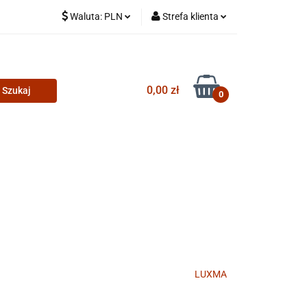
Waluta:
PLN
Strefa klienta
PLN
Zaloguj się
CZK
Zarejestruj się
0,00 zł
Dodaj zgłoszenie
0
LUXMA