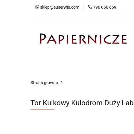
sklep@euserwis.com
796 066 659
Artykuły biurowe
Zabawki
Kontakt
Strona główna
Tor Kulkowy Kulodrom Duży Labir