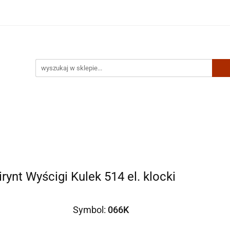
Artykuły biurowe
Zabawki
Kontakt
ynt Wyścigi Kulek 514 el. klocki
Symbol:
066K