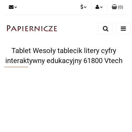
(
0
)
PLN
Zaloguj się
Zarejestruj się
CZK
Dodaj zgłoszenie
Tablet Wesoły tablecik litery cyfry
interaktywny edukacyjny 61800 Vtech