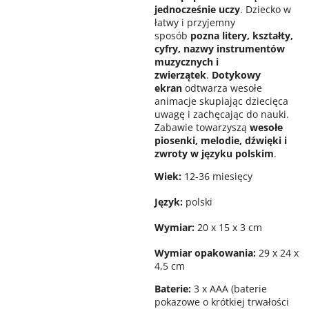
jednocześnie uczy
. Dziecko w
łatwy i przyjemny
sposób
pozna litery, kształty,
cyfry, nazwy instrumentów
muzycznych i
zwierzątek
.
Dotykowy
ekran
odtwarza wesołe
animacje skupiając dziecięca
uwagę i zachęcając do nauki.
Zabawie towarzyszą
wesołe
piosenki, melodie, dźwięki i
zwroty w języku polskim
.
Wiek:
12-36 miesięcy
Język:
polski
Wymiar:
20 x 15 x 3 cm
Wymiar opakowania:
29 x 24 x
4,5 cm
Baterie:
3 x AAA (baterie
pokazowe o krótkiej trwałości