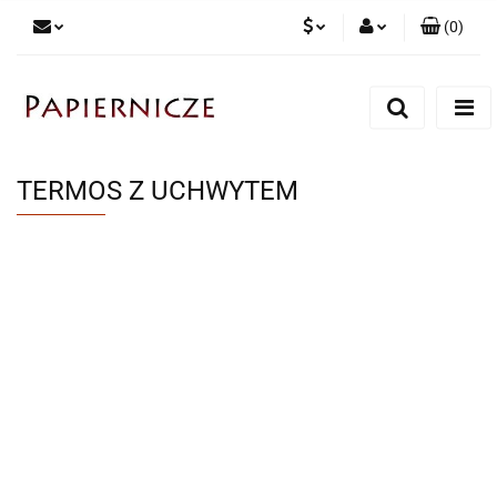
(
0
)
PLN
Zaloguj się
Zarejestruj się
CZK
Dodaj zgłoszenie
TERMOS Z UCHWYTEM