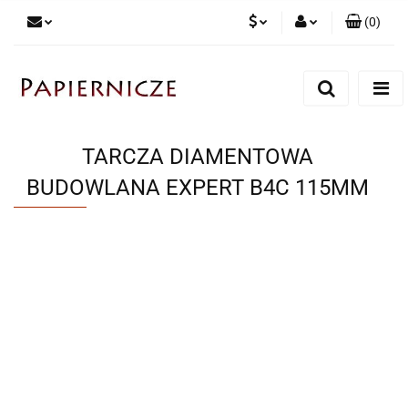
(
0
)
PLN
Zaloguj się
Zarejestruj się
CZK
Dodaj zgłoszenie
TARCZA DIAMENTOWA
BUDOWLANA EXPERT B4C 115MM