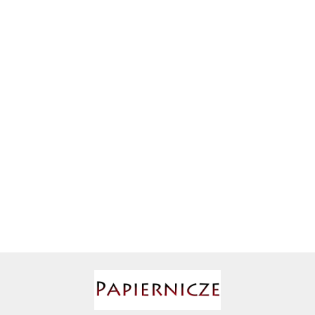
Ahmad
AIR ROXY
TARCZA
TARCZA
TARCZA
TARCZA
DIAMENTOWA
DIAMENTOWA
DIAMENTOWA
DIAMENTOWA
UNIVERSAL
CERAMIC
EXPERT MM
EXPERT HARD
276.91
113.29
390.05
274.05
115MM
85*1,4 X-LOCK
125*2.2MM
CERAMIC
125*1.4 X-
LOCK
AIRPRESS