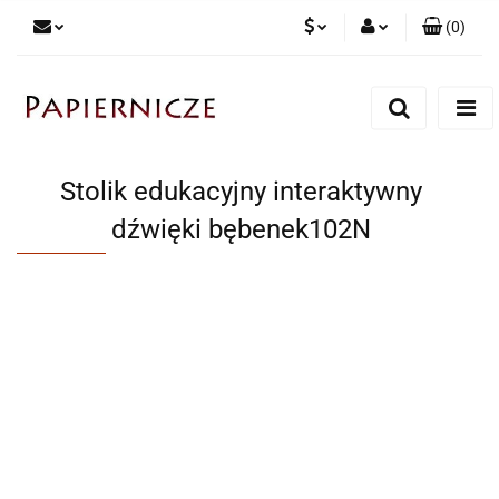
(
0
)
PLN
Zaloguj się
Zarejestruj się
CZK
Dodaj zgłoszenie
Stolik edukacyjny interaktywny
dźwięki bębenek102N