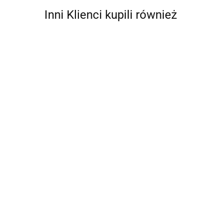
Inni Klienci kupili również
Ahmad
AIR ROXY
SZLIFIERKA
ORBITALNA
SZLIFIERKA
150MM 350W
MIMOŚRODOWA
AKUMULATOROWA
734.62
REG.OBR
RRROS18-0 18V
SZLIFIERKA
444.09
0*AH ONE+
MIMOŚRODOWA GEX
609.99
185-LI 0*AH
AIRPRESS