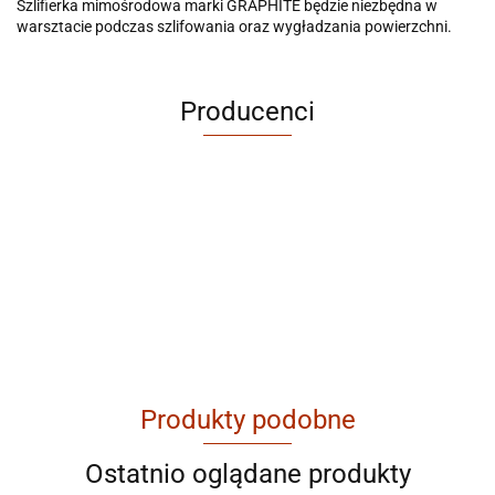
Szlifierka mimośrodowa marki GRAPHITE będzie niezbędna w
warsztacie podczas szlifowania oraz wygładzania powierzchni.
Producenci
ABRABORO
Produkty podobne
AGAM
Ostatnio oglądane produkty