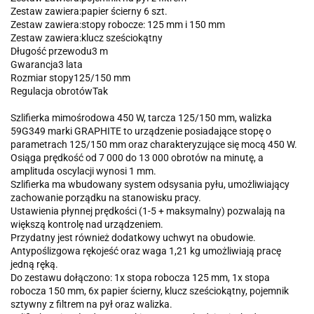
Zestaw zawiera:papier ścierny 6 szt.
Zestaw zawiera:stopy robocze: 125 mm i 150 mm
Zestaw zawiera:klucz sześciokątny
Długość przewodu3 m
Gwarancja3 lata
Rozmiar stopy125/150 mm
Regulacja obrotówTak
Szlifierka mimośrodowa 450 W, tarcza 125/150 mm, walizka
59G349 marki GRAPHITE to urządzenie posiadające stopę o
parametrach 125/150 mm oraz charakteryzujące się mocą 450 W.
Osiąga prędkość od 7 000 do 13 000 obrotów na minutę, a
amplituda oscylacji wynosi 1 mm.
Szlifierka ma wbudowany system odsysania pyłu, umożliwiający
zachowanie porządku na stanowisku pracy.
Ustawienia płynnej prędkości (1-5 + maksymalny) pozwalają na
większą kontrolę nad urządzeniem.
Przydatny jest również dodatkowy uchwyt na obudowie.
Antypoślizgowa rękojeść oraz waga 1,21 kg umożliwiają pracę
jedną ręką.
Do zestawu dołączono: 1x stopa robocza 125 mm, 1x stopa
robocza 150 mm, 6x papier ścierny, klucz sześciokątny, pojemnik
sztywny z filtrem na pył oraz walizka.