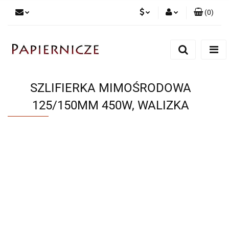
(
0
)
PLN
Zaloguj się
Zarejestruj się
CZK
Dodaj zgłoszenie
SZLIFIERKA MIMOŚRODOWA
125/150MM 450W, WALIZKA