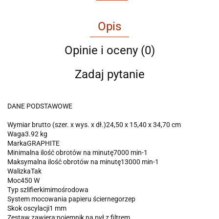
Opis
Opinie i oceny (0)
Zadaj pytanie
DANE PODSTAWOWE
Wymiar brutto (szer. x wys. x dł.)24,50 x 15,40 x 34,70 cm
Waga3.92 kg
MarkaGRAPHITE
Minimalna ilość obrotów na minutę7000 min-1
Maksymalna ilość obrotów na minutę13000 min-1
WalizkaTak
Moc450 W
Typ szlifierkimimośrodowa
System mocowania papieru ściernegorzep
Skok oscylacji1 mm
Zestaw zawiera:pojemnik na pył z filtrem