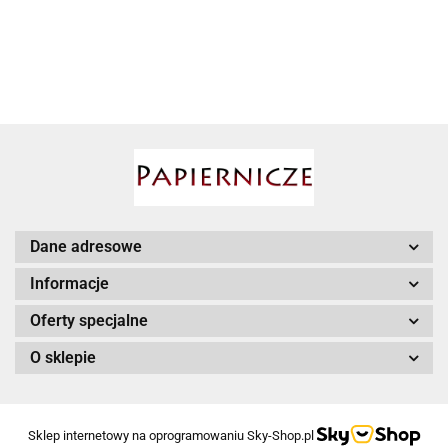
OCIEPLANE
OCIEPLANE
OCIEPLANE
OCIEPLANE
OCIEPLANE
48/174/84
50/177/88
52/180/92
56/184/102
58/186/108
6
AIRPRESS
Dane adresowe
Babyono
Informacje
Oferty specjalne
O sklepie
BESSEY
Sklep internetowy na oprogramowaniu Sky-Shop.pl