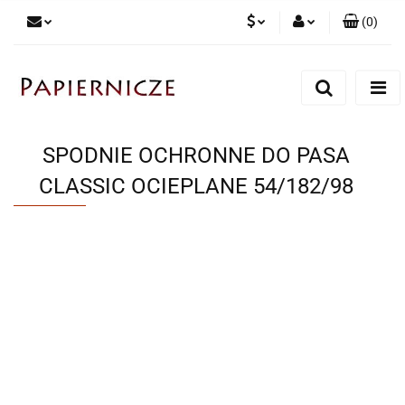
(
0
)
PLN
Zaloguj się
Zarejestruj się
CZK
Dodaj zgłoszenie
SPODNIE OCHRONNE DO PASA
CLASSIC OCIEPLANE 54/182/98