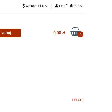
Waluta:
PLN
Strefa klienta
PLN
Zaloguj się
CZK
Zarejestruj się
0,00 zł
Dodaj zgłoszenie
0
FELCO