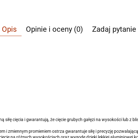
Opis
Opinie i oceny (0)
Zadaj pytanie
iłę cięcia i gwarantują, że cięcie grubych gałęzi na wysokości lub z blis
m i zmiennym promieniem ostrza gwarantuje siłę i precyzję pozwalającą
ęcie na różnych wysokościach oraz wygodę dzięki lekkiej aluminiowej ko