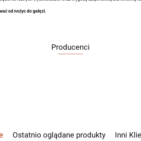
wać od nożyc do gałęzi.
Producenci
ABRABORO
e
Ostatnio oglądane produkty
Inni Kli
AGAM