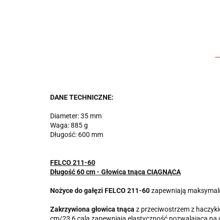
DANE TECHNICZNE:
Diameter: 35 mm
Waga: 885 g
Długość: 600 mm
FELCO 211-60
Długość 60 cm - Głowica tnąca CIĄGNĄCA
Nożyce do gałęzi FELCO 211-60
zapewniają maksymalną s
Zakrzywiona głowica tnąca
z przeciwostrzem z haczykie
cm/23,6 cala zapewniają elastyczność pozwalającą na ci