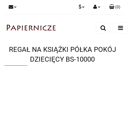
(
0
)
PLN
Zaloguj się
Zarejestruj się
CZK
Dodaj zgłoszenie
REGAŁ NA KSIĄŻKI PÓŁKA POKÓJ
DZIECIĘCY BS-10000