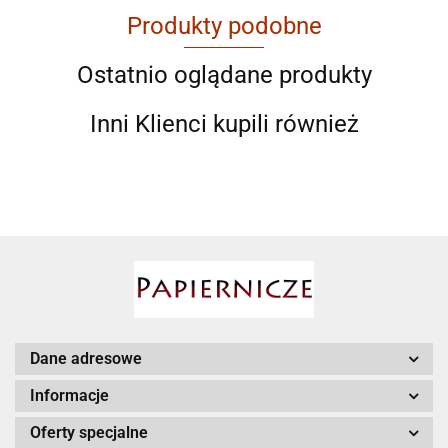
Produkty podobne
AGAM
Ostatnio oglądane produkty
Inni Klienci kupili również
Ahmad
AIR ROXY
Dane adresowe
Informacje
Oferty specjalne