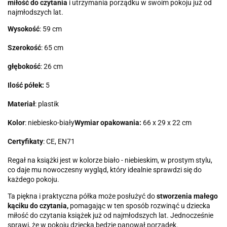
miłość do czytania
i utrzymania porządku w swoim pokoju już od
najmłodszych lat.
Wysokość
: 59 cm
Szerokość
: 65 cm
głębokość
: 26 cm
Ilość półek:
5
Materiał
: plastik
Kolor
: niebiesko-biały
Wymiar opakowania:
66 x 29 x 22 cm
Certyfikaty
: CE, EN71
Regał na książki jest w kolorze biało - niebieskim, w prostym stylu,
co daje mu nowoczesny wygląd, który idealnie sprawdzi się do
każdego pokoju.
Ta piękna i praktyczna półka może posłużyć do
stworzenia małego
kąciku do czytania,
pomagając w ten sposób rozwinąć u dziecka
miłość do czytania książek już od najmłodszych lat. Jednocześnie
sprawi, że w pokoju dziecka będzie panował porządek.