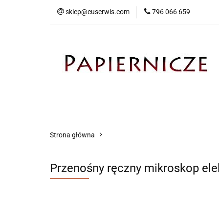
sklep@euserwis.com
796 066 659
Artykuły biurowe
Zabawki
Kontakt
Strona główna
Przenośny ręczny mikroskop elek