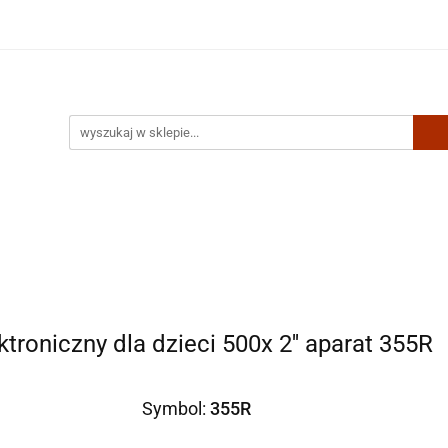
Artykuły biurowe
Zabawki
Kontakt
troniczny dla dzieci 500x 2'' aparat 355R
Symbol:
355R