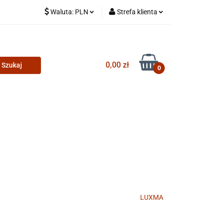
Waluta:
PLN
Strefa klienta
PLN
Zaloguj się
CZK
Zarejestruj się
0,00 zł
Dodaj zgłoszenie
0
LUXMA