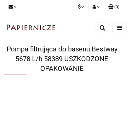
(
0
)
PLN
Zaloguj się
Zarejestruj się
CZK
Dodaj zgłoszenie
Pompa filtrująca do basenu Bestway
5678 L/h 58389 USZKODZONE
OPAKOWANIE