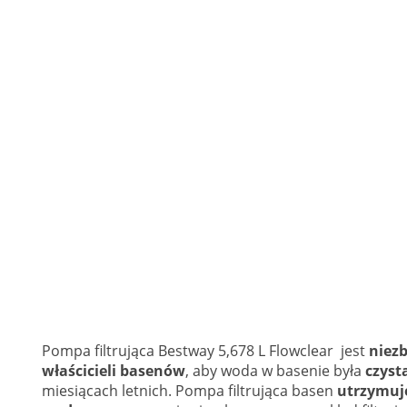
Pompa filtrująca Bestway 5,678 L Flowclear jest
niez
właścicieli basenów
, aby woda w basenie była
czyst
miesiącach letnich. Pompa filtrująca basen
utrzymuje