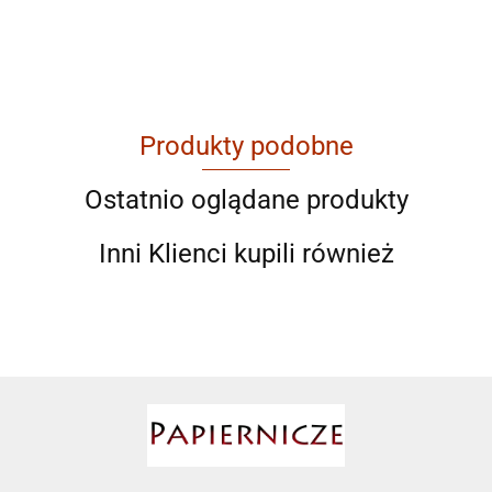
Produkty podobne
AGAM
Ostatnio oglądane produkty
Inni Klienci kupili również
Ahmad
AIR ROXY