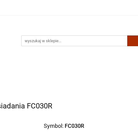
Artykuły biurowe
Zabawki
Kontakt
siadania FC030R
Symbol:
FC030R