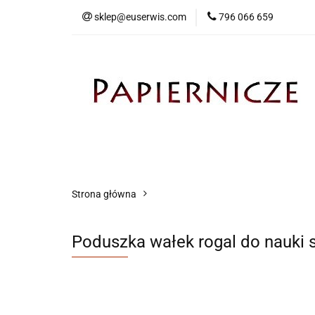
sklep@euserwis.com
796 066 659
Artykuły biurowe
Zabawki
Kontakt
Strona główna
Poduszka wałek rogal do nauki 