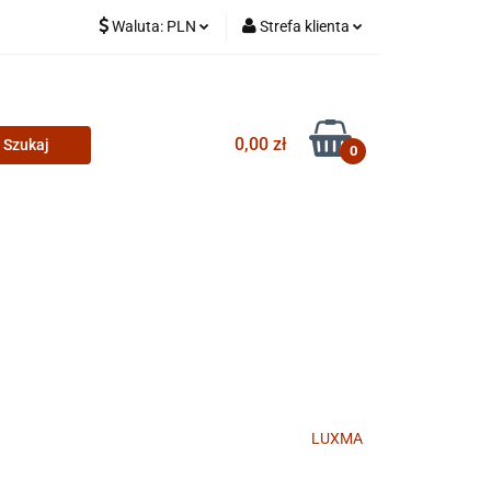
Waluta:
PLN
Strefa klienta
PLN
Zaloguj się
CZK
Zarejestruj się
0,00 zł
Dodaj zgłoszenie
0
LUXMA