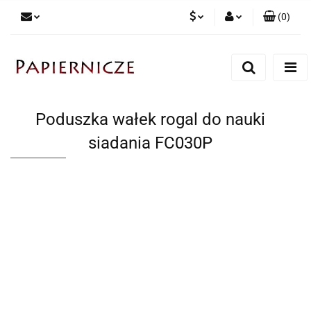
(
0
)
PLN
Zaloguj się
Zarejestruj się
CZK
Dodaj zgłoszenie
Poduszka wałek rogal do nauki
siadania FC030P