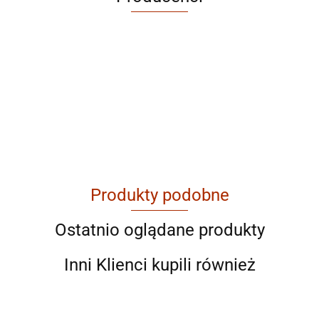
ABRABORO
Produkty podobne
AGAM
Ostatnio oglądane produkty
Inni Klienci kupili również
Ahmad