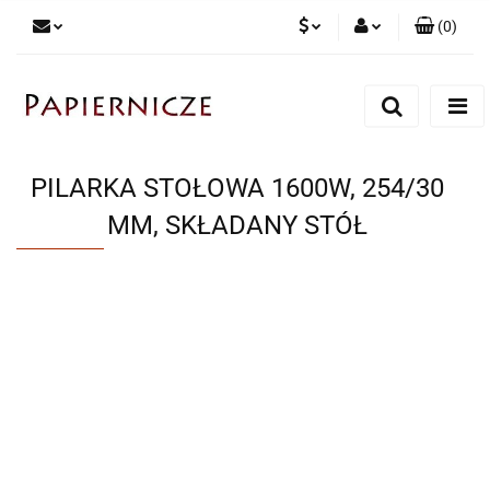
(
0
)
PLN
Zaloguj się
Zarejestruj się
CZK
Dodaj zgłoszenie
PILARKA STOŁOWA 1600W, 254/30
MM, SKŁADANY STÓŁ