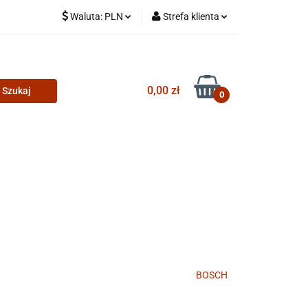
Waluta:
PLN
Strefa klienta
PLN
Zaloguj się
CZK
Zarejestruj się
0,00 zł
Dodaj zgłoszenie
0
BOSCH