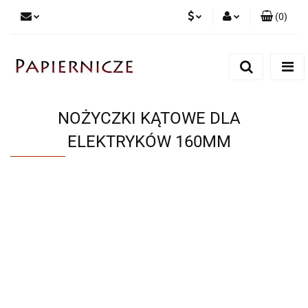
(
0
)
PLN
Zaloguj się
Zarejestruj się
CZK
Dodaj zgłoszenie
NOŻYCZKI KĄTOWE DLA
ELEKTRYKÓW 160MM