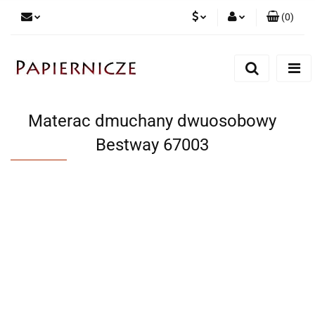
(
0
)
PLN
Zaloguj się
Zarejestruj się
CZK
Dodaj zgłoszenie
Materac dmuchany dwuosobowy
Bestway 67003