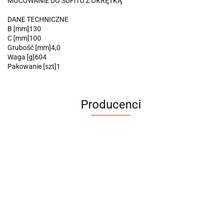
MOCOWANIE DO SUFITU Z OKRĘTKĄ
DANE TECHNICZNE
B [mm]130
C [mm]100
Grubość [mm]4,0
Waga [g]604
Pakowanie [szt]1
Producenci
ABRABORO