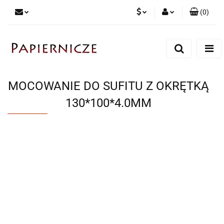
(
0
)
PLN
Zaloguj się
Zarejestruj się
CZK
Dodaj zgłoszenie
MOCOWANIE DO SUFITU Z OKRĘTKĄ
130*100*4.0MM