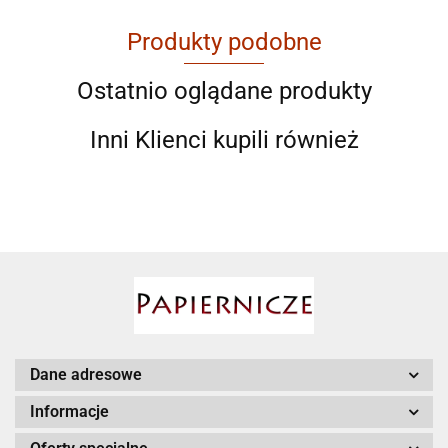
Produkty podobne
AGAM
Ostatnio oglądane produkty
Inni Klienci kupili również
Ahmad
AIR ROXY
Dane adresowe
Informacje