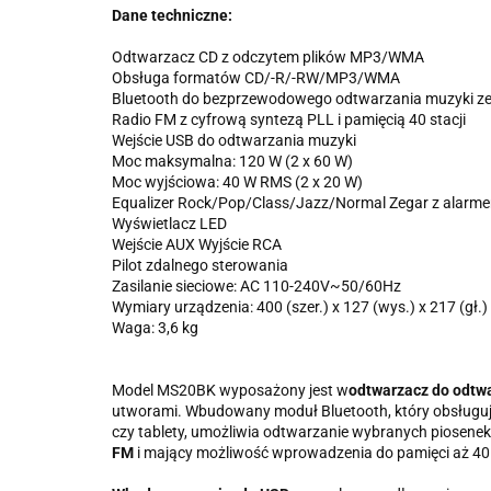
Dane techniczne:
Odtwarzacz CD z odczytem plików MP3/WMA
Obsługa formatów CD/-R/-RW/MP3/WMA
Bluetooth do bezprzewodowego odtwarzania muzyki ze
Radio FM z cyfrową syntezą PLL i pamięcią 40 stacji
Wejście USB do odtwarzania muzyki
Moc maksymalna: 120 W (2 x 60 W)
Moc wyjściowa: 40 W RMS (2 x 20 W)
Equalizer Rock/Pop/Class/Jazz/Normal Zegar z alarm
Wyświetlacz LED
Wejście AUX Wyjście RCA
Pilot zdalnego sterowania
Zasilanie sieciowe: AC 110-240V~50/60Hz
Wymiary urządzenia: 400 (szer.) x 127 (wys.) x 217 (gł.
Waga: 3,6 kg
Model MS20BK wyposażony jest w
odtwarzacz do odtwa
utworami. Wbudowany moduł Bluetooth, który obsługuj
czy tablety, umożliwia odtwarzanie wybranych piosene
FM
i mający możliwość wprowadzenia do pamięci aż 40 