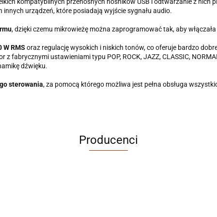
lkich kompatybilnych przenośnych nośników USB i odtwarzanie z nich
innych urządzeń, które posiadają wyjście sygnału audio.
armu
, dzięki czemu mikrowieżę można zaprogramować tak, aby włączała s
40 W RMS
oraz regulację wysokich i niskich tonów, co oferuje bardzo dobr
ktor z fabrycznymi ustawieniami typu POP, ROCK, JAZZ, CLASSIC, NORMA
namikę dźwięku.
ego sterowania
, za pomocą którego możliwa jest pełna obsługa wszystkic
Producenci
ABRABORO