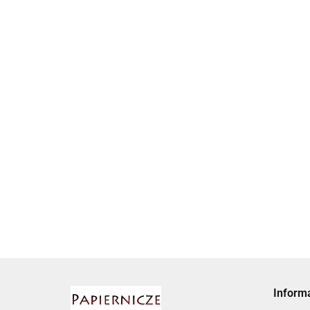
MIKROWIEŻA BLUETOOTH CD/ MP3/ USB/ AUX
592.78
Inform