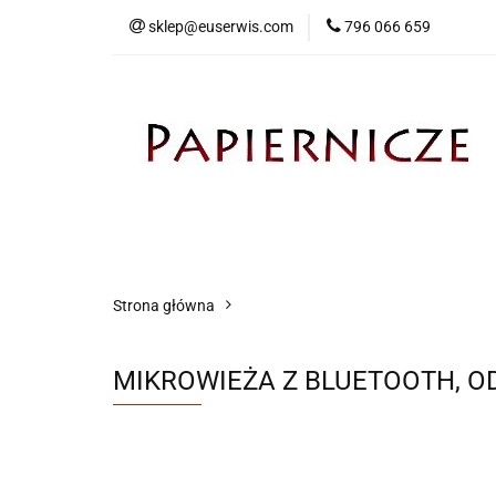
sklep@euserwis.com
796 066 659
Artykuły biurowe
Zabawki
Kontakt
Strona główna
MIKROWIEŻA Z BLUETOOTH, O