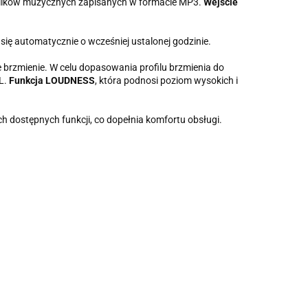
 plików muzycznych zapisanych w formacie MP3.
Wejście
ię automatycznie o wcześniej ustalonej godzinie.
e brzmienie. W celu dopasowania profilu brzmienia do
L.
Funkcja LOUDNESS
, która podnosi poziom wysokich i
h dostępnych funkcji, co dopełnia komfortu obsługi.