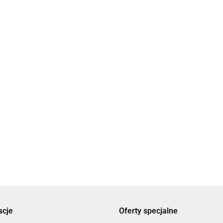
AIRPRESS
Babyono
acje
Oferty specjalne
BESSEY