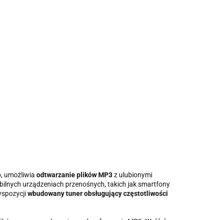
o, umożliwia
odtwarzanie plików MP3
z ulubionymi
lnych urządzeniach przenośnych, takich jak smartfony
yspozycji
wbudowany tuner obsługujący częstotliwości