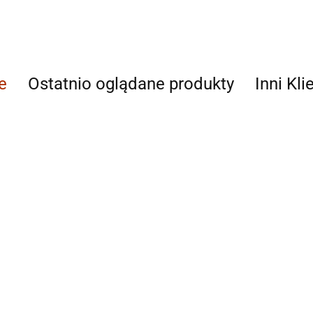
e
Ostatnio oglądane produkty
Inni Kli
AGAM
Ahmad
AIR ROXY