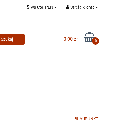
Waluta:
PLN
Strefa klienta
PLN
Zaloguj się
CZK
Zarejestruj się
0,00 zł
Dodaj zgłoszenie
0
BLAUPUNKT