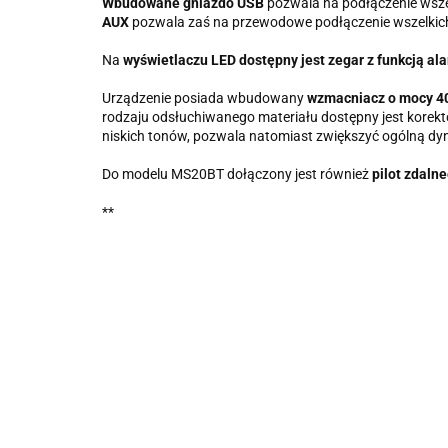
Wbudowane gniazdo USB
pozwala na podłączenie wsze
AUX
pozwala zaś na przewodowe podłączenie wszelkich 
Na
wyświetlaczu LED dostępny jest zegar z funkcją al
Urządzenie posiada wbudowany
wzmacniacz o mocy 
rodzaju odsłuchiwanego materiału dostępny jest kore
niskich tonów, pozwala natomiast zwiększyć ogólną dy
Do modelu MS20BT dołączony jest również
pilot zdaln
**