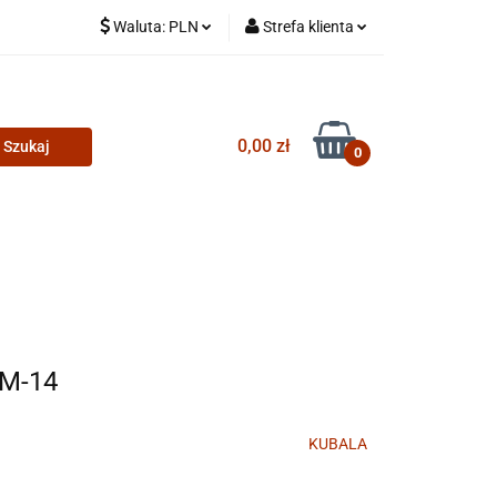
Waluta:
PLN
Strefa klienta
PLN
Zaloguj się
CZK
Zarejestruj się
0,00 zł
Dodaj zgłoszenie
0
M-14
KUBALA