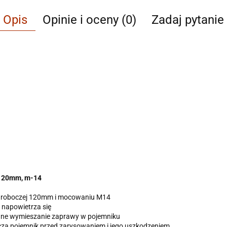
Opis
Opinie i oceny (0)
Zadaj pytanie
 120mm, m-14
ie roboczej 120mm i mocowaniu M14
e napowietrza się
tywne wymieszanie zaprawy w pojemniku
za pojemnik przed zarysowaniem i jego uszkodzeniem