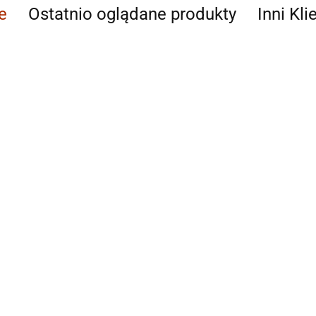
e
Ostatnio oglądane produkty
Inni Kli
AGAM
Ahmad
AIR ROXY