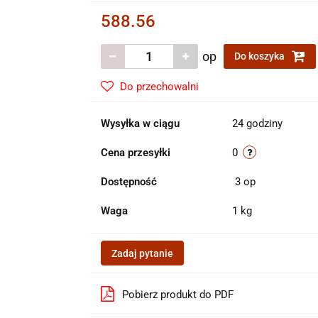
588.56
op
Do koszyka
Do przechowalni
Wysyłka w ciągu
24 godziny
Cena przesyłki
0
Dostępność
3
op
Waga
1 kg
Zadaj pytanie
Pobierz produkt do PDF