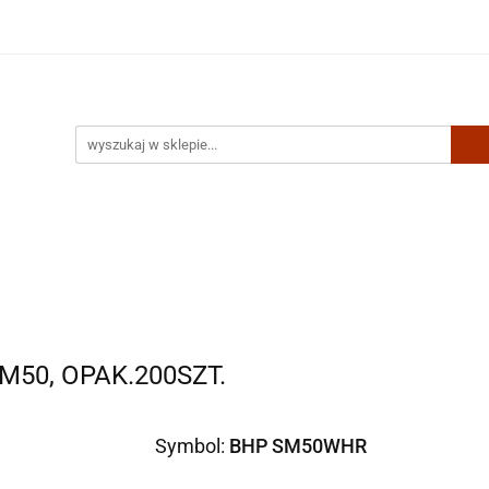
Artykuły biurowe
Zabawki
Kontakt
50, OPAK.200SZT.
Symbol:
BHP SM50WHR