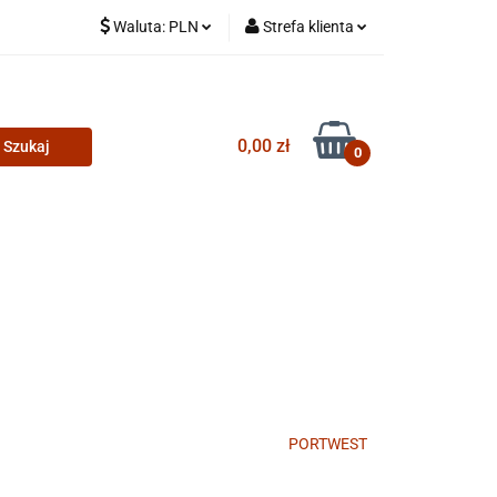
Waluta:
PLN
Strefa klienta
PLN
Zaloguj się
CZK
Zarejestruj się
0,00 zł
Dodaj zgłoszenie
0
PORTWEST