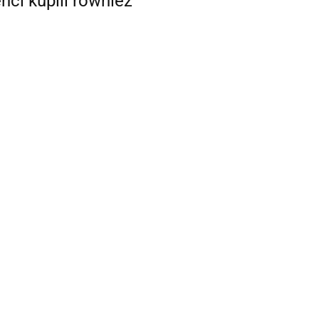
enci kupili również
ZESTAW
INSPEKCYJNY
5 CZĘŚCI
62.24
TABORET
WARSZTATOWY Z
WSZRONOWA
OPCJĄ PODKŁADKI
MA 70*156 Z
203.14
POD KOLANA
IEM