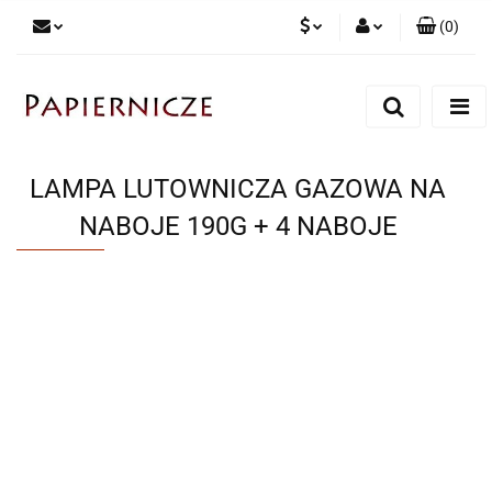
(
0
)
PLN
Zaloguj się
Zarejestruj się
CZK
Dodaj zgłoszenie
LAMPA LUTOWNICZA GAZOWA NA
NABOJE 190G + 4 NABOJE