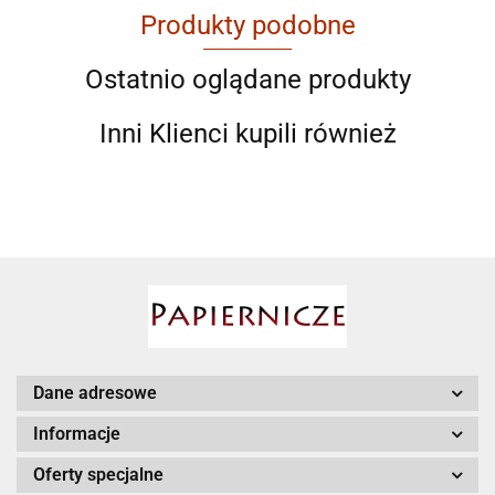
Produkty podobne
AGAM
Ostatnio oglądane produkty
Inni Klienci kupili również
Ahmad
AIR ROXY
Dane adresowe
Informacje
Oferty specjalne