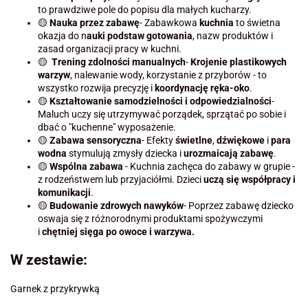
to prawdziwe pole do popisu dla małych kucharzy.
🟡
Nauka przez zabawę
- Zabawkowa
kuchnia
to świetna
okazja do n
auki podstaw gotowania
, nazw produktów i
zasad organizacji pracy w kuchni.
🟡
Trening zdolności manualnych
-
Krojenie plastikowych
warzyw
, nalewanie wody, korzystanie z przyborów - to
wszystko rozwija precyzję i
koordynację ręka-oko
.
🟡
Kształtowanie samodzielności i odpowiedzialności
-
Maluch uczy się utrzymywać porządek, sprzątać po sobie i
dbać o "kuchenne" wyposażenie.
🟡
Zabawa sensoryczna
- Efekty
świetlne
,
dźwiękowe
i
para
wodna
stymulują zmysły dziecka i
urozmaicają zabawę
.
🟡
Wspólna zabawa
- Kuchnia zachęca do zabawy w grupie -
z rodzeństwem lub przyjaciółmi. Dzieci
uczą się współpracy i
komunikacji
.
🟡
Budowanie zdrowych nawyków
- Poprzez zabawę dziecko
oswaja się z różnorodnymi produktami spożywczymi
i
chętniej sięga po owoce i warzywa.
W zestawie:
Garnek z przykrywką