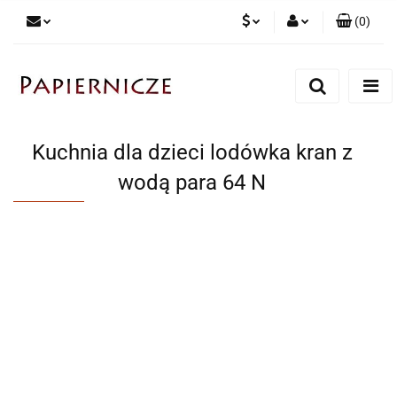
(
0
)
PLN
Zaloguj się
Zarejestruj się
CZK
Dodaj zgłoszenie
Kuchnia dla dzieci lodówka kran z
wodą para 64 N