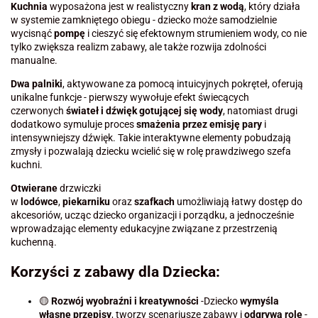
Kuchnia
wyposażona jest w realistyczny
kran z wodą
, który działa
w systemie zamkniętego obiegu - dziecko może samodzielnie
wycisnąć
pompę
i cieszyć się efektownym strumieniem wody, co nie
tylko zwiększa realizm zabawy, ale także rozwija zdolności
manualne.
Dwa palniki
, aktywowane za pomocą intuicyjnych pokręteł, oferują
unikalne funkcje - pierwszy wywołuje efekt świecących
czerwonych
świateł i dźwięk gotującej się wody
, natomiast drugi
dodatkowo symuluje proces
smażenia przez emisję pary
i
intensywniejszy dźwięk. Takie interaktywne elementy pobudzają
zmysły i pozwalają dziecku wcielić się w rolę prawdziwego szefa
kuchni.
Otwierane
drzwiczki
w
lodówce
,
piekarniku
oraz
szafkach
umożliwiają łatwy dostęp do
akcesoriów, ucząc dziecko organizacji i porządku, a jednocześnie
wprowadzając elementy edukacyjne związane z przestrzenią
kuchenną.
Korzyści z zabawy dla Dziecka:
🟡
Rozwój wyobraźni i kreatywności
-Dziecko
wymyśla
własne przepisy
, tworzy scenariusze zabawy i
odgrywa role
-