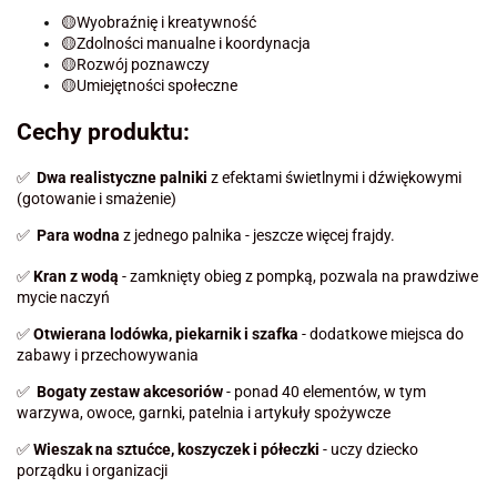
🟡Wyobraźnię i kreatywność
🟡Zdolności manualne i koordynacja
🟡Rozwój poznawczy
🟡Umiejętności społeczne
Cechy produktu:
✅
Dwa realistyczne palniki
z efektami świetlnymi i dźwiękowymi
(gotowanie i smażenie)
✅
Para wodna
z jednego palnika - jeszcze więcej frajdy.
✅
Kran z wodą
- zamknięty obieg z pompką, pozwala na prawdziwe
mycie naczyń
✅
Otwierana lodówka, piekarnik i szafka
- dodatkowe miejsca do
zabawy i przechowywania
✅
Bogaty zestaw akcesoriów
- ponad 40 elementów, w tym
warzywa, owoce, garnki, patelnia i artykuły spożywcze
✅
Wieszak na sztućce, koszyczek i półeczki
- uczy dziecko
porządku i organizacji