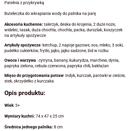
Patelnia z przykrywką
Buteleczka do wkrapiania wody do palnika na parę
Akcesoria kuchenne:
talerzyk, deska do krojenia, 2 duże noże,
widelec, tasak, duża chochla, chochla, packa, durszlak, koszyczek
na artykuły spożywcze
Artykuły spożywcze
: ketchup, 2 napoje gazowe, sos, mleko, 3 soki,
pudełko cukierków, frytki, jajko, jajko sadzone, lód w rożku
Owoce i warzywa
: cytryna, banany, kukurydza, marchew, dynia,
papryka zielona, cebula czerwona, papryka chili, bakłażan
Mięso do przygotowania potraw
: Indyk, kurczak, parówki w cieście,
stek, skrzydełko z kurczaka
Opis produktu:
Wiek
: 3+
Wymiary kuchni:
74 x 47 x 25 cm
Średnica jednego palnika:
8 cm