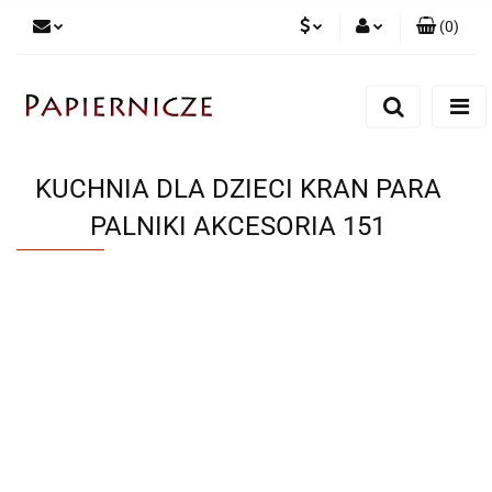
(
0
)
PLN
Zaloguj się
Zarejestruj się
CZK
Dodaj zgłoszenie
KUCHNIA DLA DZIECI KRAN PARA
PALNIKI AKCESORIA 151