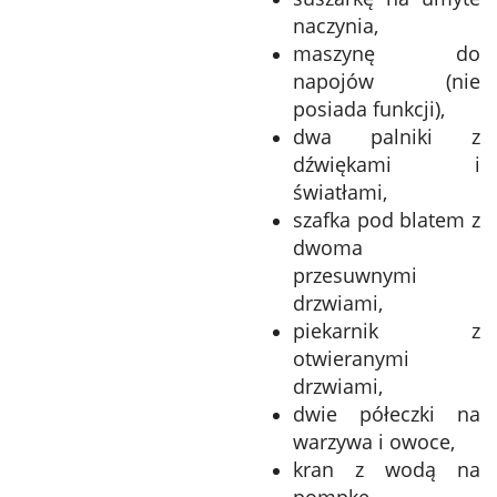
naczynia,
maszynę do
napojów (nie
posiada funkcji),
dwa palniki z
dźwiękami i
światłami,
szafka pod blatem z
dwoma
przesuwnymi
drzwiami,
piekarnik z
otwieranymi
drzwiami,
dwie półeczki na
warzywa i owoce,
kran z wodą na
pompkę.