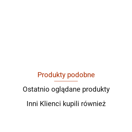
ABRABORO
Produkty podobne
AGAM
Ostatnio oglądane produkty
Inni Klienci kupili również
Ahmad