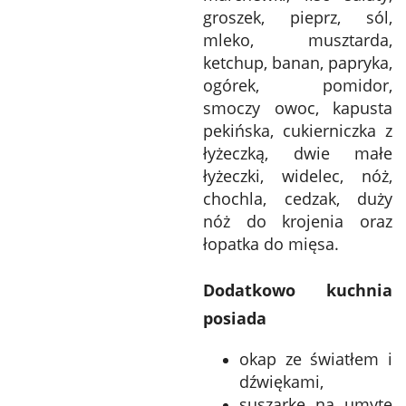
groszek, pieprz, sól,
mleko, musztarda,
ketchup, banan, papryka,
ogórek, pomidor,
smoczy owoc, kapusta
pekińska, cukierniczka z
łyżeczką, dwie małe
łyżeczki, widelec, nóż,
chochla, cedzak, duży
nóż do krojenia oraz
łopatka do mięsa.
Dodatkowo kuchnia
posiada
okap ze światłem i
dźwiękami,
suszarkę na umyte