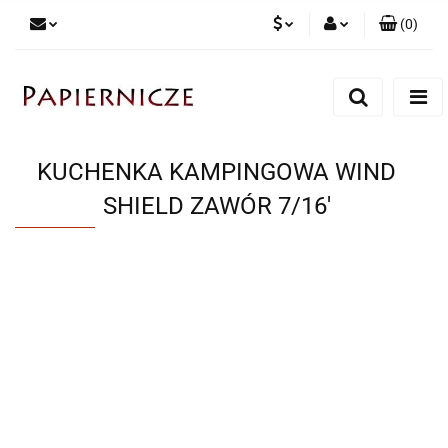
(
0
)
PLN
Zaloguj się
Zarejestruj się
CZK
Dodaj zgłoszenie
KUCHENKA KAMPINGOWA WIND
SHIELD ZAWÓR 7/16'